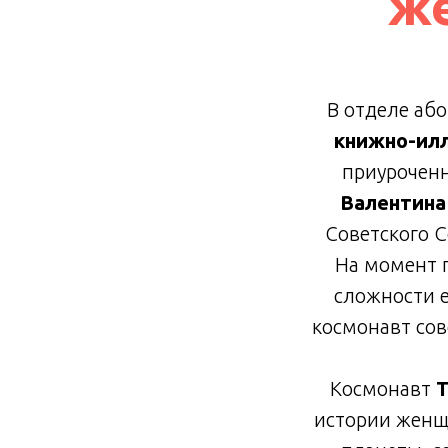
ж
В отделе аб
книжно-илл
приурочен
Валентина
Советского С
На момент 
сложности е
космонавт сов
Космонавт
Т
истории женщ