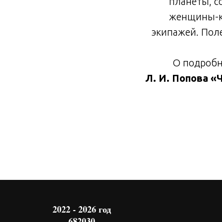
планеты, с
женщины-ко
экипажей. Пол
О подробно
Л. И. Попова «
2022 - 2026 год
682030