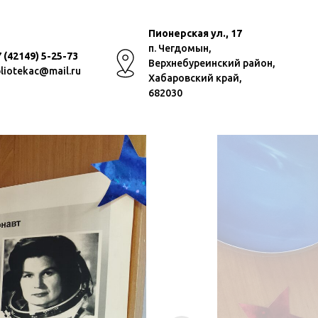
Пионерская ул., 17
п. Чегдомын,
 (42149) 5-25-73
Верхнебуреинский район,
bliotekac@mail.ru
Хабаровский край,
682030