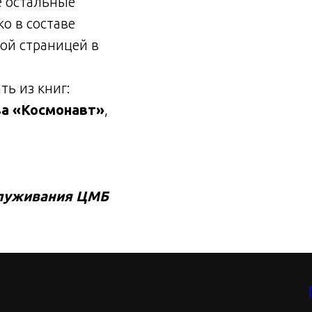
е остальные
о в составе
ой страницей в
ть из книг:
ва «Космонавт»
,
бслуживания ЦМБ