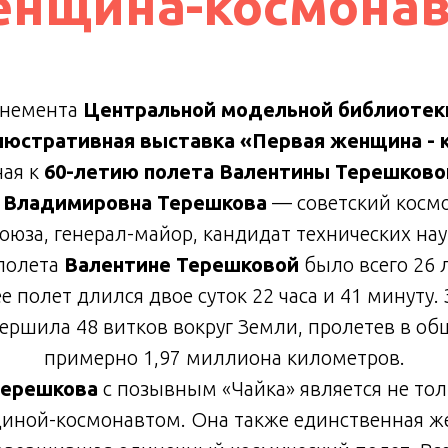
енщина-космонав
онемента
Центральной модельной библиотек
юстративная выставка «Первая женщина - 
ная к
60-летию полета Валентины Терешковой
 Владимировна Терешкова
— советский космо
оюза, генерал-майор, кандидат технических нау
полета
Валентине Терешковой
было всего 26 
е полет длился двое суток 22 часа и 41 минуту. 
ершила 48 витков вокруг Земли, пролетев в о
примерно 1,97 миллиона километров.
ерешкова
с позывным «Чайка» является не тол
иной-космонавтом. Она также единственная 