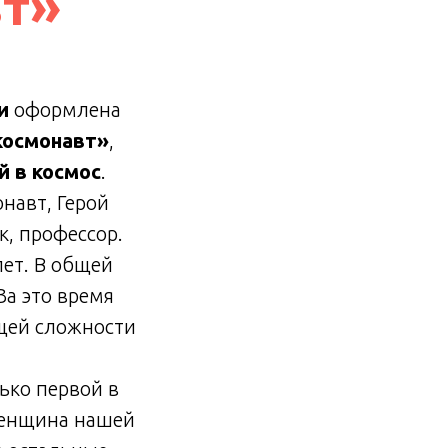
т»
и
оформлена
космонавт»
,
 в космос
.
навт, Герой
к, профессор.
лет. В общей
За это время
бщей сложности
ько первой в
женщина нашей