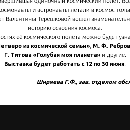
овершившая одиночный космический полет. Вс
смонавты и астронавты летали в космос тольк
ет Валентины Терешковой вошел знаменательн
историю освоения космоса.
стях её космического полёта можно будет узна
Четверо из космической семьи»
,
М. Ф. Ребро
Г. Титова «Голубая моя планета»
и другие.
Выставка будет работать с 12 по 30 июня
.
Ширяева Г.Ф., зав. отделом о