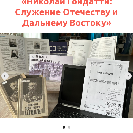
«
Николай Гондатти:
Служение Отечеству и
Дальнему Востоку
»