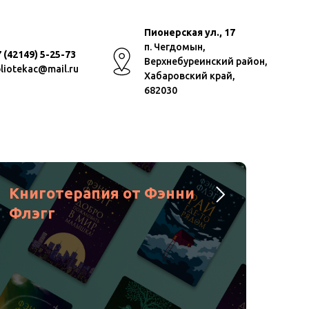
Пионерская ул., 17
п. Чегдомын,
 (42149) 5-25-73
Верхнебуреинский район,
bliotekac@mail.ru
Хабаровский край,
682030
Книготерапия от Фэнни
Флэгг