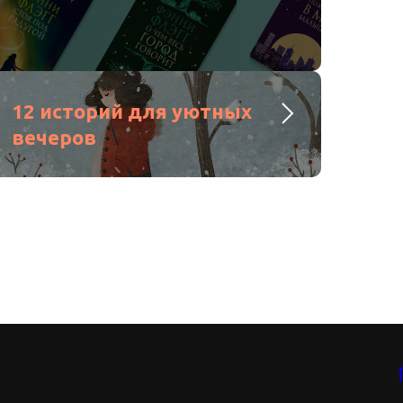
12 историй для уютных
вечеров